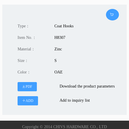
Type：
Coat Hooks
Item No.：
H8307
Material：
Zinc
Size：
S
Color：
OAE
Download the product parameters
PDF
Add to inquiry list
ADD
Copyright © 2014 CHIVS HARDWARE CO., LTD