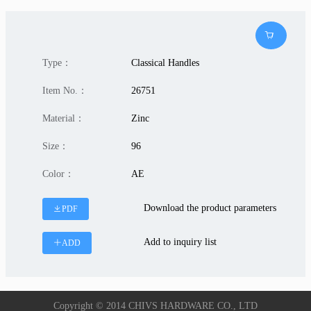
Type：
Classical Handles
Item No.：
26751
Material：
Zinc
Size：
96
Color：
AE
Download the product parameters
PDF
Add to inquiry list
ADD
Copyright © 2014 CHIVS HARDWARE CO., LTD