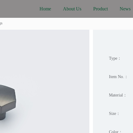
Home
About Us
Product
News
gn
Type：
Item No.：
Material：
Size：
Color：