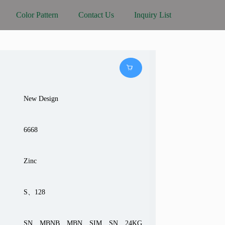
Color Pattern
Contact Us
Inquiry List
New Design
6668
Zinc
S、128
SN、MBNB、MBN、SIM、SN、24KG、