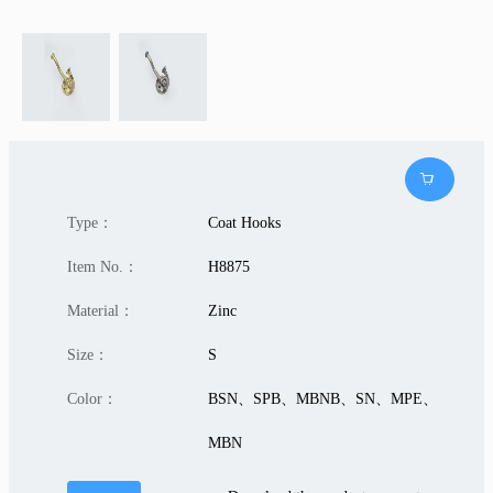
Type：
Coat Hooks
Item No.：
H8875
Material：
Zinc
Size：
S
Color：
BSN、SPB、MBNB、SN、MPE、
MBN