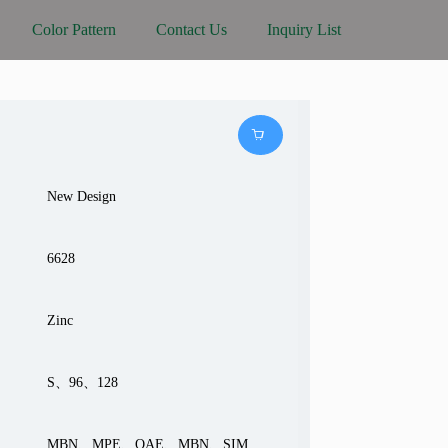
Color Pattern
Contact Us
Inquiry List
New Design
6628
Zinc
S、96、128
MBN、MPE、OAE、MBN、SIM