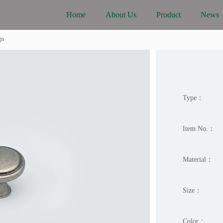
Home
About Us
Product
News
gn
Type：
Item No.：
Material：
Size：
Color：