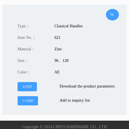
Type：
Classical Handles
Item No.：
621
Material：
Zinc
Size：
96、128
Color：
AE
Download the product parameters
PDF
Add to inquiry list
ADD
Copyright © 2014 CHIVS HARDWARE CO., LTD