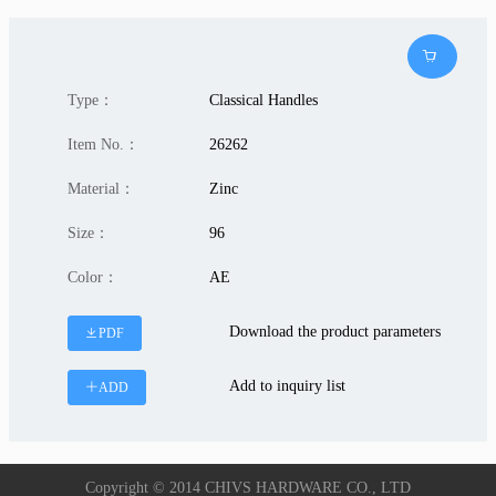
Type：
Classical Handles
Item No.：
26262
Material：
Zinc
Size：
96
Color：
AE
Download the product parameters
PDF
Add to inquiry list
ADD
Copyright © 2014 CHIVS HARDWARE CO., LTD